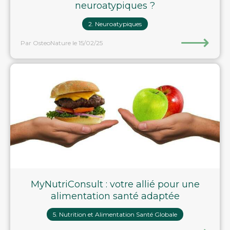
neuroatypiques ?
2. Neuroatypiques
⟶
Par OsteoNature
le 15/02/25
MyNutriConsult : votre allié pour une
alimentation santé adaptée
5. Nutrition et Alimentation Santé Globale