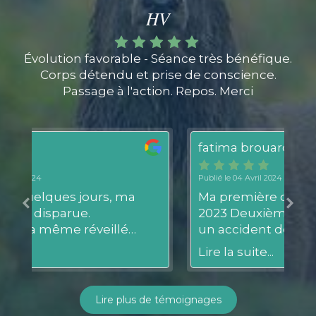
HV
Évolution favorable - Séance très bénéfique.
Corps détendu et prise de conscience.
Passage à l'action. Repos. Merci
fatima brouard
Je
Publié le 04 Avril 2024
Pub
Ma première consultation en Août
Su
2023 Deuxième avril 2024 d après
sc
un accident de la route Que dire c
do
t
est ce n est qu elle a des mains de
ha
Lire la suite...
Li
fée en vraie professionnelle
c
pr
ac
Lire plus de témoignages
e.
de