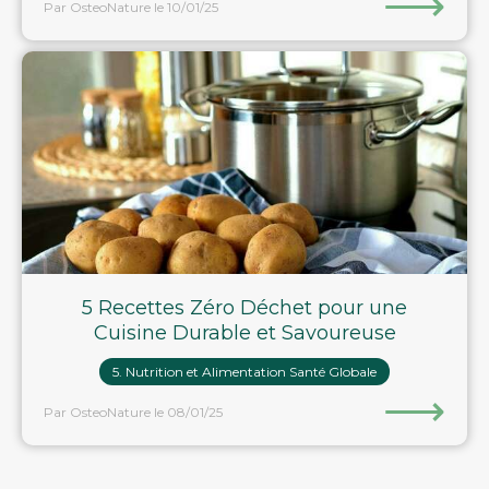
⟶
Par OsteoNature
le 10/01/25
5 Recettes Zéro Déchet pour une
Cuisine Durable et Savoureuse
5. Nutrition et Alimentation Santé Globale
⟶
Par OsteoNature
le 08/01/25