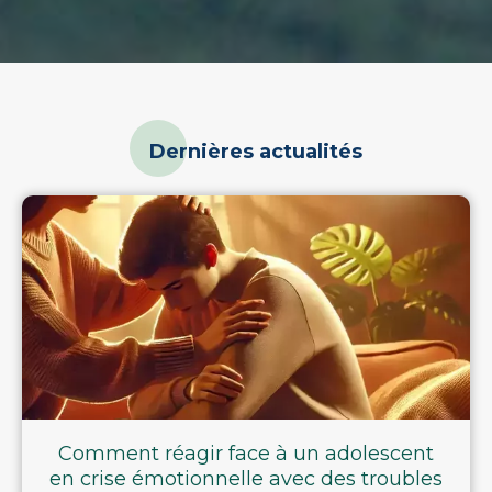
gr
de
au
s
co
do
Dernières actualités
m
si
g
J
hé
Comment réagir face à un adolescent
en crise émotionnelle avec des troubles