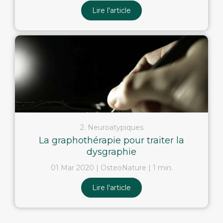
Lire l'article
2. Neuroatypiques
La graphothérapie pour traiter la
dysgraphie
01 Mar 2020
OsteoNature
1 min.
Lire l'article