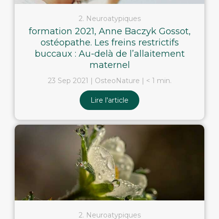
2. Neuroatypiques
formation 2021, Anne Baczyk Gossot,
ostéopathe. Les freins restrictifs
buccaux : Au-delà de l’allaitement
maternel
23 Sep 2021
OsteoNature
< 1 min.
Lire l'article
2. Neuroatypiques