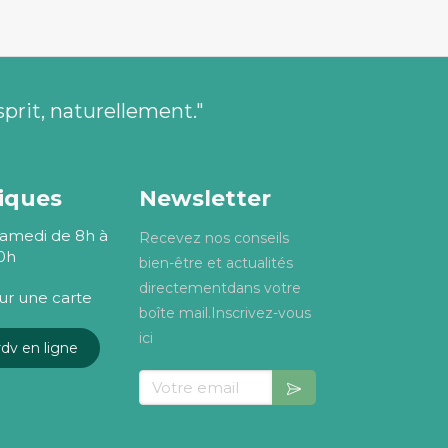
sprit, naturellement."
tiques
Newsletter
Samedi de 8h à
Recevez nos conseils
0h
bien-être et actualités
directementdans votre
sur une carte
boîte mail.Inscrivez-vous
ici
dv en ligne
Votre email