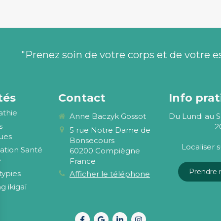
"Prenez soin de votre corps et de votre e
tés
Contact
Info pra
athie
Anne Baczyk Gossot
Du Lundi au 
s
2
5 rue Notre Dame de
ues
Bonsecours
Localiser 
ation Santé
60200
Compiègne
e
France
Prendre r
ypies
Afficher le téléphone
g ikigaï