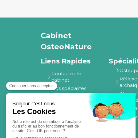
Cabinet
OsteoNature
Liens Rapides
Spéciali
Ostéop
Contactez le
Réflexe
cabinet
archaïq
Nos spécialités
Aliment
Ethique et valeurs
Durabl
Nos outils innovants
Neuroat
Témoignages
Coachin
Blog