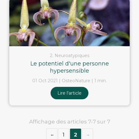
2. Neuroatypiques
Le potentiel d'une personne
hypersensible
01 Oct 2021
OsteoNature
1 min.
Lire l'article
Affichage des articles 7-7 sur 7
1
2