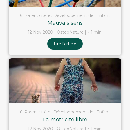
6. Parentalité et Développement de l’Enfant
Mauvais sens
12 Nov 2020
OsteoNature
< 1 min.
Lire l'article
6. Parentalité et Développement de l’Enfant
La motricité libre
12 Nov 2020
OsteoNature
< 1 min.