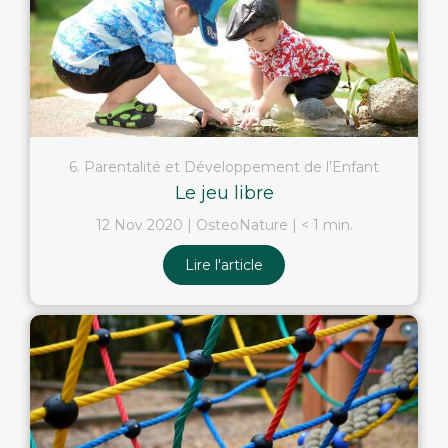
6. Parentalité et Développement de l’Enfant
Le jeu libre
12 Nov 2020
OsteoNature
< 1 min.
Lire l'article