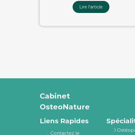
Lire l'article
Cabinet
OsteoNature
Liens Rapides
Spéciali
Ostéop
Contactez le