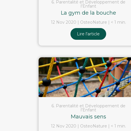
6. Parentalité et Développement de
l’Enfant
La gym de la bouche
12 Nov 2020
OsteoNature
< 1 min.
Lire l'article
6. Parentalité et Développement de
l’Enfant
Mauvais sens
12 Nov 2020
OsteoNature
< 1 min.