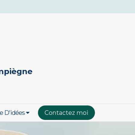
ompiègne
e D'idées
Contactez moi