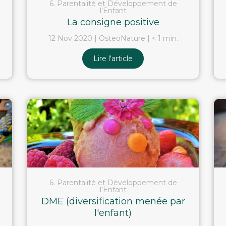
6. Parentalité et Développement de
l’Enfant
La consigne positive
12 Nov 2020
OsteoNature
< 1 min.
Lire l'article
6. Parentalité et Développement de
l’Enfant
DME (diversification menée par
l'enfant)