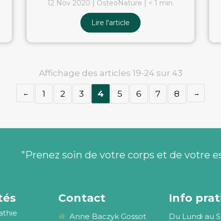
12 Nov 2020
OsteoNature
< 1 min.
Lire l'article
Affichage des articles 19-24 sur 43
1
2
3
4
5
6
7
8
"Prenez soin de votre corps et de votre e
tés
Contact
Info pra
athie
Anne Baczyk Gossot
Du Lundi au 