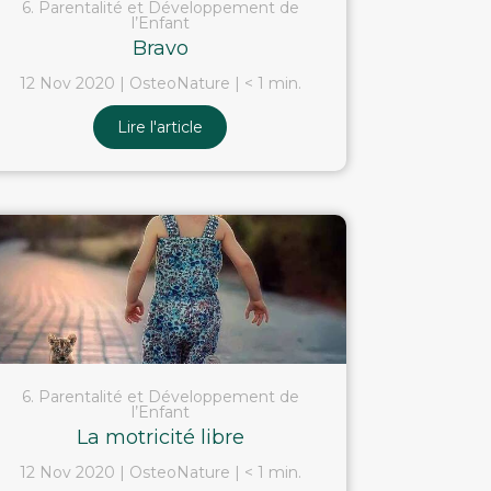
6. Parentalité et Développement de
l’Enfant
Bravo
12 Nov 2020
OsteoNature
< 1 min.
Lire l'article
6. Parentalité et Développement de
l’Enfant
La motricité libre
12 Nov 2020
OsteoNature
< 1 min.