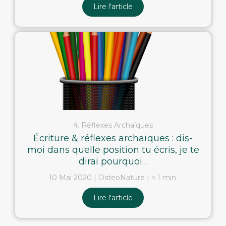
Lire l'article
4. Réflexes Archaïques
Écriture & réflexes archaïques : dis-
moi dans quelle position tu écris, je te
dirai pourquoi…
10 Mai 2020
OsteoNature
< 1 min.
Lire l'article