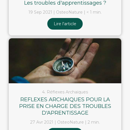
Les troubles d'apprentissages ?
19 Sep 2021
OsteoNature
< 1 min.
Lire l'article
4. Réflexes Archaïques
REFLEXES ARCHAIQUES POUR LA
PRISE EN CHARGE DES TROUBLES
D'APRENTISSAGE
27 Avr 2021
OsteoNature
2 min.