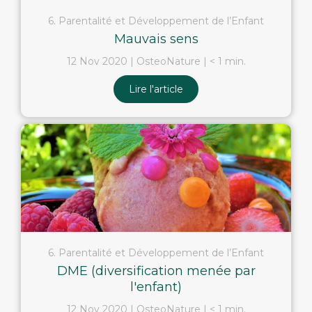
6. Parentalité et Développement de l’Enfant
Mauvais sens
12 Nov 2020
OsteoNature
< 1 min.
Lire l'article
6. Parentalité et Développement de l’Enfant
DME (diversification menée par
l'enfant)
12 Nov 2020
OsteoNature
< 1 min.