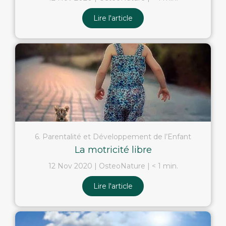
Lire l'article
6. Parentalité et Développement de l’Enfant
La motricité libre
12 Nov 2020
OsteoNature
< 1 min.
Lire l'article