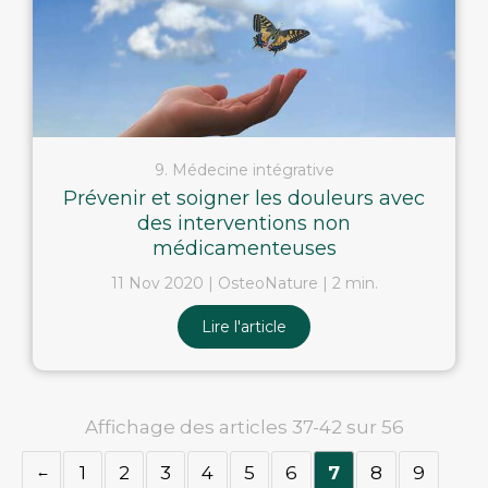
9. Médecine intégrative
Prévenir et soigner les douleurs avec
des interventions non
médicamenteuses
11 Nov 2020
OsteoNature
2 min.
Lire l'article
Affichage des articles 37-42 sur 56
1
2
3
4
5
6
7
8
9