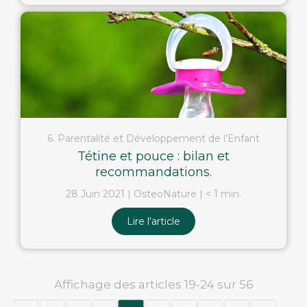
6. Parentalité et Développement de l’Enfant
Tétine et pouce : bilan et
recommandations.
28 Juin 2021
OsteoNature
< 1 min.
Lire l'article
Affichage des articles 19-24 sur 56