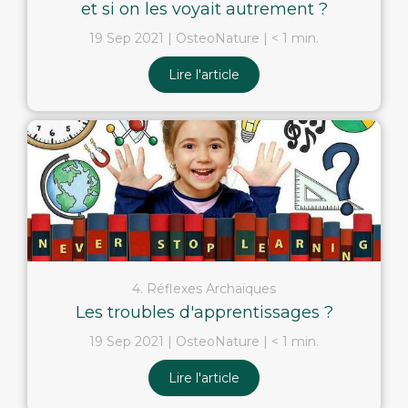
et si on les voyait autrement ?
19 Sep 2021
OsteoNature
< 1 min.
Lire l'article
4. Réflexes Archaïques
Les troubles d'apprentissages ?
19 Sep 2021
OsteoNature
< 1 min.
Lire l'article