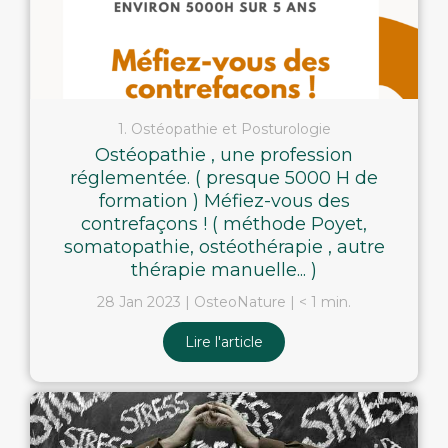
1. Ostéopathie et Posturologie
Ostéopathie , une profession
réglementée. ( presque 5000 H de
formation ) Méfiez-vous des
contrefaçons ! ( méthode Poyet,
somatopathie, ostéothérapie , autre
thérapie manuelle... )
28 Jan 2023
OsteoNature
< 1 min.
Lire l'article