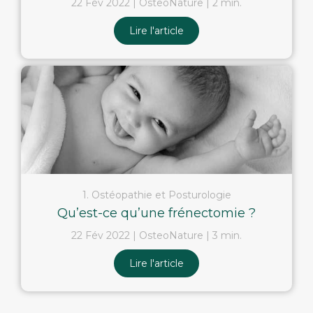
22 Fév 2022
OsteoNature
2 min.
Lire l'article
1. Ostéopathie et Posturologie
Qu’est-ce qu’une frénectomie ?
22 Fév 2022
OsteoNature
3 min.
Lire l'article