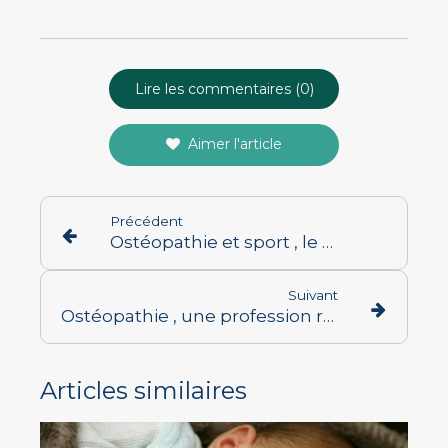
Lire les commentaires (0)
Aimer l'article
Précédent
Ostéopathie et sport , le tandem gagnant
Suivant
Ostéopathie , une profession réglementée. ( presque 5000 H de formation ) Méfiez-vous des contrefaçons ! ( méthode Poyet, somatopathie, ostéothérapie , autre thérapie manuelle... )
Articles similaires