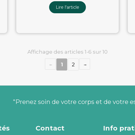
Lire l'article
Affichage des articles 1-6 sur 10
1
2
"Prenez soin de votre corps et de votre e
tés
Contact
Info pra