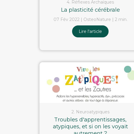
4. Réflexes Archaïques
La plasticité cérébrale
07 Fév 2022
OsteoNature
2 min.
Lire l'article
2. Neuroatypiques
Troubles d'apprentissages,
atypiques, et si on les voyait
autrement ?