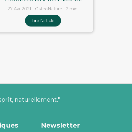
27 Avr 2021
OsteoNature
2 min.
Lire l'article
sprit, naturellement."
tiques
Newsletter