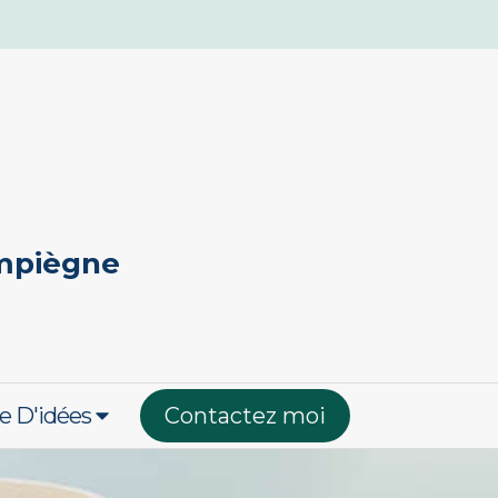
ompiègne
e D'idées
Contactez moi