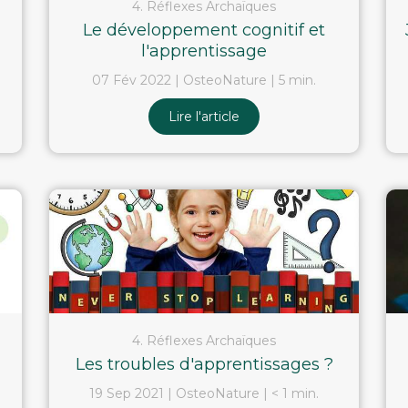
4. Réflexes Archaïques
Le développement cognitif et
l'apprentissage
07 Fév 2022
OsteoNature
5 min.
Lire l'article
4. Réflexes Archaïques
Les troubles d'apprentissages ?
19 Sep 2021
OsteoNature
< 1 min.