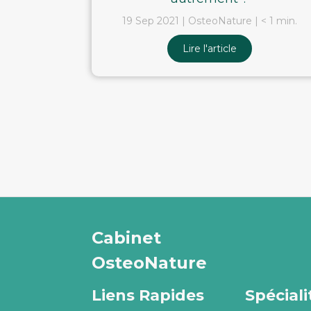
19 Sep 2021
OsteoNature
< 1 min.
Lire l'article
Cabinet
OsteoNature
Liens Rapides
Spéciali