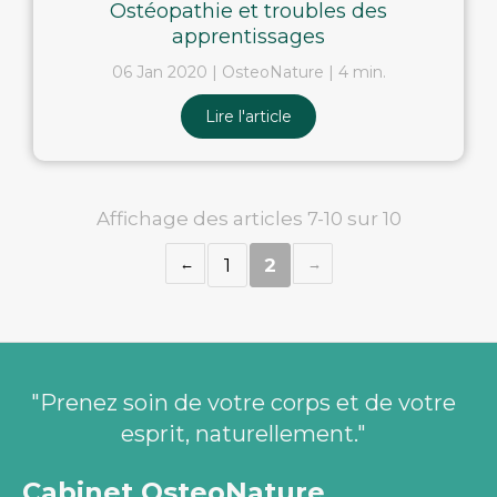
Ostéopathie et troubles des
apprentissages
06 Jan 2020
OsteoNature
4 min.
Lire l'article
Affichage des articles 7-10 sur 10
1
2
"Prenez soin de votre corps et de votre
esprit, naturellement."
Cabinet OsteoNature