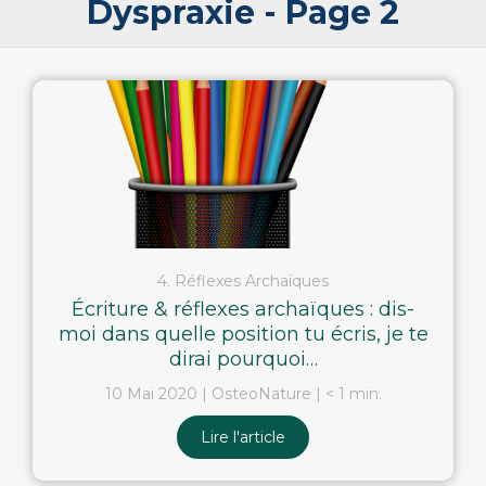
Dyspraxie - Page 2
4. Réflexes Archaïques
Écriture & réflexes archaïques : dis-
moi dans quelle position tu écris, je te
dirai pourquoi…
10 Mai 2020
OsteoNature
< 1 min.
Lire l'article