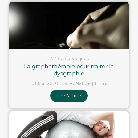
2. Neuroatypiques
La graphothérapie pour traiter la
dysgraphie
01 Mar 2020
OsteoNature
1 min.
Lire l'article