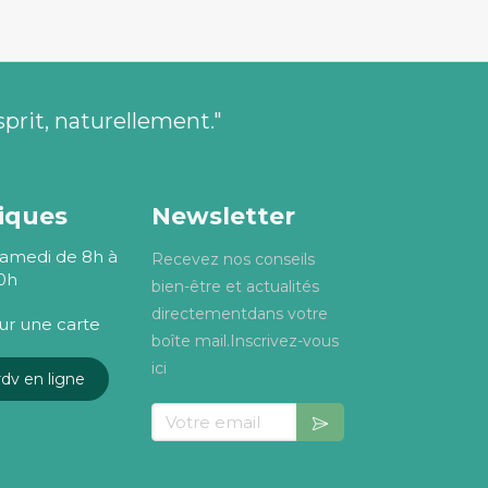
sprit, naturellement."
tiques
Newsletter
Samedi de 8h à
Recevez nos conseils
0h
bien-être et actualités
directementdans votre
sur une carte
boîte mail.Inscrivez-vous
ici
dv en ligne
Votre email