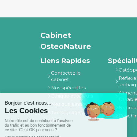
Cabinet
OsteoNature
Liens Rapides
Spéciali
Ostéop
Contactez le
Réflexe
cabinet
archaïq
Nos spécialités
Aliment
Ethique et valeurs
Durabl
Nos outils innovants
Neuroat
Témoignages
Coachin
Blog