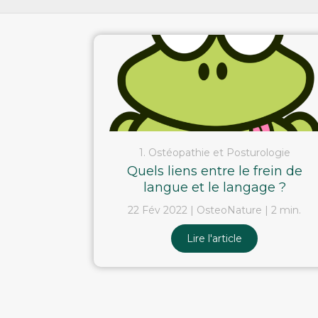
1. Ostéopathie et Posturologie
Quels liens entre le frein de
langue et le langage ?
22 Fév 2022
OsteoNature
2 min.
Lire l'article