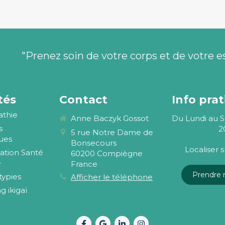
"Prenez soin de votre corps et de votre e
tés
Contact
Info pra
athie
Anne Baczyk Gossot
Du Lundi au 
s
2
5 rue Notre Dame de
ues
Bonsecours
Localiser 
ation Santé
60200
Compiègne
e
France
Prendre r
ypies
Afficher le téléphone
g ikigaï