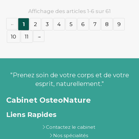
Affichage des articles 1-6 sur 61
1
2
3
4
5
6
7
8
9
10
11
"Prenez soin de votre corps et de votre
esprit, naturellement."
Cabinet OsteoNature
Liens Rapides
Contactez le cabinet
Nos spécialités