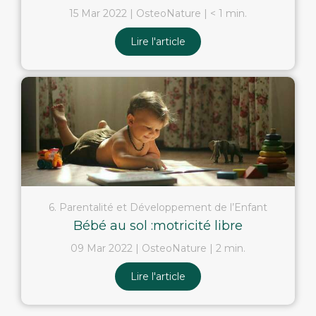
15 Mar 2022
OsteoNature
< 1 min.
Lire l'article
6. Parentalité et Développement de l’Enfant
Bébé au sol :motricité libre
09 Mar 2022
OsteoNature
2 min.
Lire l'article