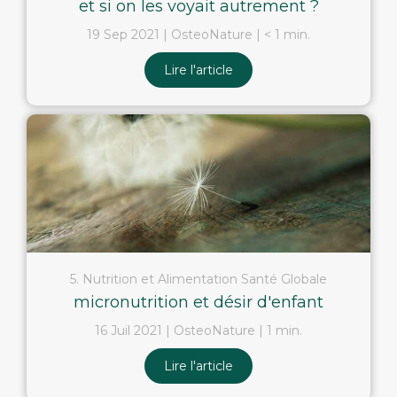
et si on les voyait autrement ?
19 Sep 2021
OsteoNature
< 1 min.
Lire l'article
5. Nutrition et Alimentation Santé Globale
micronutrition et désir d'enfant
16 Juil 2021
OsteoNature
1 min.
Lire l'article