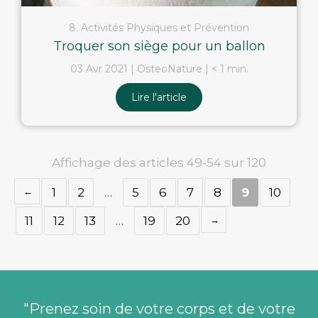
8. Activités Physiques et Prévention
Troquer son siège pour un ballon
03 Avr 2021
OsteoNature
< 1 min.
Lire l'article
Affichage des articles 49-54 sur 120
1
2
…
5
6
7
8
9
10
11
12
13
…
19
20
"Prenez soin de votre corps et de votre