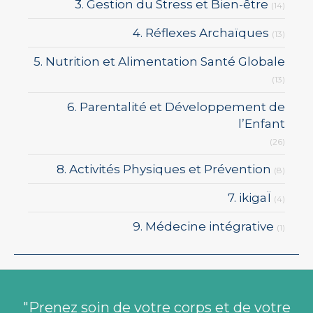
3. Gestion du Stress et Bien-être
(14)
4. Réflexes Archaïques
(13)
5. Nutrition et Alimentation Santé Globale
(13)
6. Parentalité et Développement de
l’Enfant
(26)
8. Activités Physiques et Prévention
(8)
7. ikigaÏ
(4)
9. Médecine intégrative
(1)
"Prenez soin de votre corps et de votre