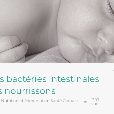
s bactéries intestinales
s nourrissons
307
. Nutrition et Alimentation Santé Globale
vues