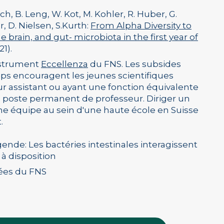
ych, B. Leng, W. Kot, M. Kohler, R. Huber, G.
, D. Nielsen, S.Kurth:
From Alpha Diversity to
 brain, and gut- microbiota in the first year of
1).
instrument
Eccellenza
du FNS. Les subsides
ips encouragent les jeunes scientifiques
ur assistant ou ayant une fonction équivalente
un poste permanent de professeur. Diriger un
ne équipe au sein d'une haute école en Suisse
.
gende: Les bactéries intestinales interagissent
à disposition
nées du FNS