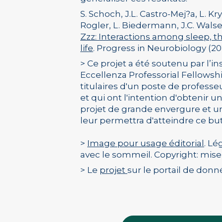
S. Schoch, J.L. Castro-Mej?a, L. Kr
Rogler, L. Biedermann, J.C. Walser
Zzz: Interactions among sleep, the
life
. Progress in Neurobiology (202
> Ce projet a été soutenu par l’
Eccellenza Professorial Fellowsh
titulaires d'un poste de professe
et qui ont l'intention d'obtenir 
projet de grande envergure et u
leur permettra d'atteindre ce but
>
Image pour usage éditorial
. Lé
avec le sommeil. Copyright: mise 
> Le
projet
sur le portail de don