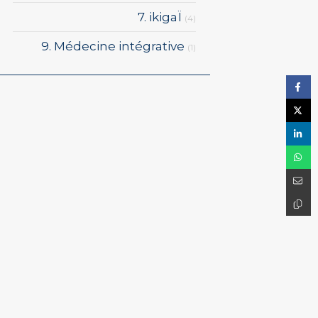
7. ikigaÏ
(4)
9. Médecine intégrative
(1)