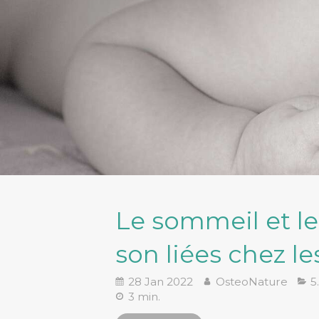
Le sommeil et le
son liées chez le
28 Jan 2022
OsteoNature
5
3 min.