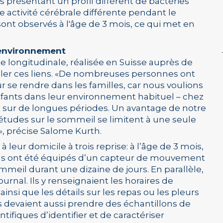
 présentant un profil différent de bactéries
 activité cérébrale différente pendant le
 sont observés à l'âge de 3 mois, ce qui met en
 environnement
 longitudinale, réalisée en Suisse auprès de
éler ces liens. «De nombreuses personnes ont
 se rendre dans les familles, car nous voulions
nfants dans leur environnement habituel – chez
et sur de longues périodes. Un avantage de notre
études sur le sommeil se limitent à une seule
», précise Salome Kurth.
 leur domicile à trois reprise: à l’âge de 3 mois,
, ils ont été équipés d’un capteur de mouvement
sommeil durant une dizaine de jours. En parallèle,
urnal. Ils y renseignaient les horaires de
ainsi que les détails sur les repas ou les pleurs
s devaient aussi prendre des échantillons de
ntifiques d’identifier et de caractériser