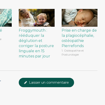
é
Froggymouth :
Prise en charge de
rééduquer la
la plagiocéphalie,
e
déglution et
ostéopathie
corriger la posture
Pierrefonds
linguale en 15
1. Ostéopathie et
Posturologie
minutes par jour
r
Laisser un commentaire