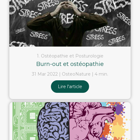
1. Ostéopathie et Posturologie
Burn-out et ostéopathie
31 Mar 2022
OsteoNature
4 min.
Lire l'article